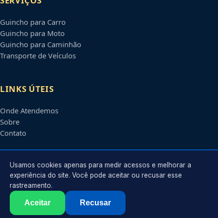
SERVIÇOS
Guincho para Carro
Guincho para Moto
Guincho para Caminhão
Transporte de Veículos
LINKS ÚTEIS
Onde Atendemos
Sobre
Contato
CONTATO
Usamos cookies apenas para medir acessos e melhorar a
experiência do site. Você pode aceitar ou recusar esse
rastreamento.
Atendimento em
Mogi das Cruzes
-
SP
e regiões parceiras
contato@guinchosmogidascruzes.com.br
Aceitar
Recusar
©
2026
Guincho em
Mogi das Cruzes
-
SP
. Todos os direitos reservados.