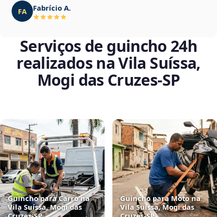
Fabrício A.
FA
Serviços de guincho 24h
realizados na Vila Suíssa,
Mogi das Cruzes‑SP
Guincho para Carro na
Guincho para Moto na
Vila Suíssa, Mogi das
Vila Suíssa, Mogi das
Cruzes‑SP
Cruzes‑SP