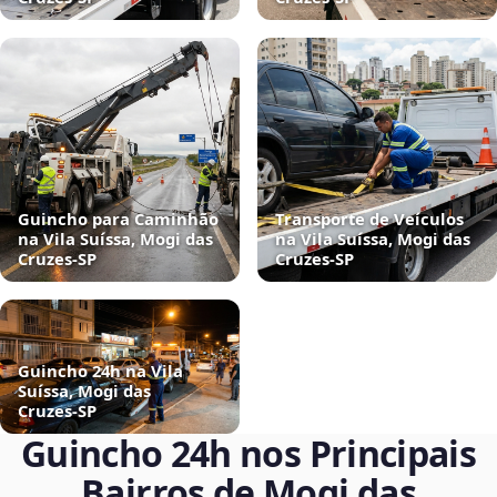
Guincho para Caminhão
Transporte de Veículos
na Vila Suíssa, Mogi das
na Vila Suíssa, Mogi das
Cruzes‑SP
Cruzes‑SP
Guincho 24h na Vila
Suíssa, Mogi das
Cruzes‑SP
Guincho 24h nos Principais
Bairros de Mogi das