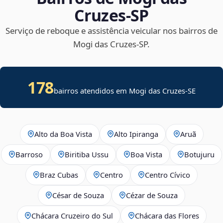
Cruzes‑SP
Serviço de reboque e assistência veicular nos bairros de
Mogi das Cruzes‑SP.
178
bairros atendidos em
Mogi das Cruzes
-
SE
Alto da Boa Vista
Alto Ipiranga
Aruã
Barroso
Biritiba Ussu
Boa Vista
Botujuru
Braz Cubas
Centro
Centro Cívico
César de Souza
Cézar de Souza
Chácara Cruzeiro do Sul
Chácara das Flores