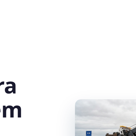
ra
em