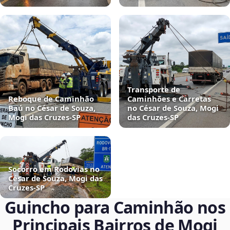
Transporte de
Reboque de Caminhão
Caminhões e Carretas
Baú no César de Souza,
no César de Souza, Mogi
Mogi das Cruzes‑SP
das Cruzes‑SP
Socorro em Rodovias no
César de Souza, Mogi das
Cruzes‑SP
Guincho para Caminhão nos
Principais Bairros de Mogi