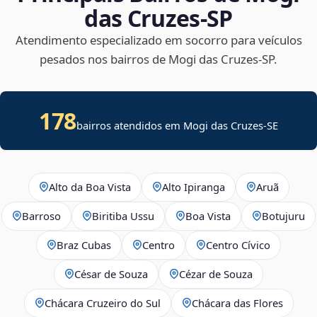
das Cruzes‑SP
Atendimento especializado em socorro para veículos
pesados nos bairros de Mogi das Cruzes‑SP.
178
bairros atendidos em
Mogi das Cruzes
-
SE
Alto da Boa Vista
Alto Ipiranga
Aruã
Barroso
Biritiba Ussu
Boa Vista
Botujuru
Braz Cubas
Centro
Centro Cívico
César de Souza
Cézar de Souza
Chácara Cruzeiro do Sul
Chácara das Flores