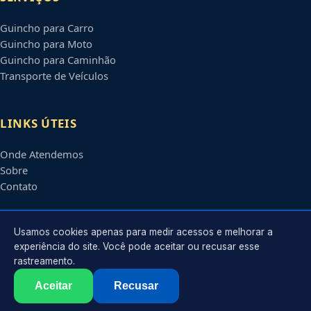
Guincho para Carro
Guincho para Moto
Guincho para Caminhão
Transporte de Veículos
LINKS ÚTEIS
Onde Atendemos
Sobre
Contato
CONTATO
Usamos cookies apenas para medir acessos e melhorar a
experiência do site. Você pode aceitar ou recusar esse
rastreamento.
Atendimento em
Mogi das Cruzes
-
SP
e regiões parceiras
contato@guinchosmogidascruzes.com.br
Aceitar
Recusar
©
2026
Guincho em
Mogi das Cruzes
-
SP
. Todos os direitos reservados.
Política de Privacidade
·
Termos de Uso
·
Sitemap