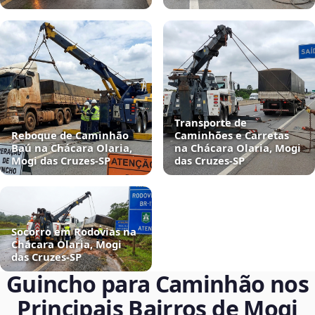
Transporte de
Reboque de Caminhão
Caminhões e Carretas
Baú na Chácara Olaria,
na Chácara Olaria, Mogi
Mogi das Cruzes‑SP
das Cruzes‑SP
Socorro em Rodovias na
Chácara Olaria, Mogi
das Cruzes‑SP
Guincho para Caminhão nos
Principais Bairros de Mogi