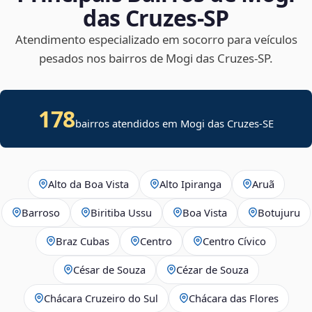
das Cruzes‑SP
Atendimento especializado em socorro para veículos
pesados nos bairros de Mogi das Cruzes‑SP.
178
bairros atendidos em
Mogi das Cruzes
-
SE
Alto da Boa Vista
Alto Ipiranga
Aruã
Barroso
Biritiba Ussu
Boa Vista
Botujuru
Braz Cubas
Centro
Centro Cívico
César de Souza
Cézar de Souza
Chácara Cruzeiro do Sul
Chácara das Flores