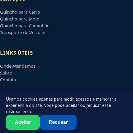
Guincho para Carro
Guincho para Moto
Guincho para Caminhão
Transporte de Veículos
LINKS ÚTEIS
Onde Atendemos
Sobre
Contato
CONTATO
Usamos cookies apenas para medir acessos e melhorar a
experiência do site. Você pode aceitar ou recusar esse
rastreamento.
Atendimento em
Mogi das Cruzes
-
SP
e regiões parceiras
contato@guinchosmogidascruzes.com.br
Aceitar
Recusar
©
2026
Guincho em
Mogi das Cruzes
-
SP
. Todos os direitos reservados.
Política de Privacidade
·
Termos de Uso
·
Sitemap