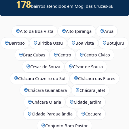
178
bairros atendidos em
Mogi das Cruzes
-
SE
Alto da Boa Vista
Alto Ipiranga
Aruã
Barroso
Biritiba Ussu
Boa Vista
Botujuru
Braz Cubas
Centro
Centro Cívico
César de Souza
Cézar de Souza
Chácara Cruzeiro do Sul
Chácara das Flores
Chácara Guanabara
Chácara Jafet
Chácara Olaria
Cidade Jardim
Cidade Parquelândia
Cocuera
Conjunto Bom Pastor