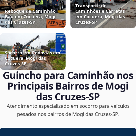
Transporte de
Reboque de Caminhão
Caminhões e Carretas
Baú em Cocuera, Mogi
em Cocuera, Mogi das
das Cruzes‑SP
Cruzes‑SP
Socorro em Rodovias em
Cocuera, Mogi das
Cruzes‑SP
Guincho para Caminhão nos
Principais Bairros de Mogi
das Cruzes‑SP
Atendimento especializado em socorro para veículos
pesados nos bairros de Mogi das Cruzes‑SP.