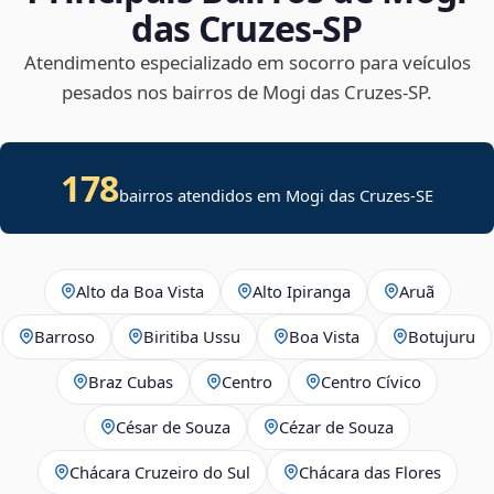
das Cruzes‑SP
Atendimento especializado em socorro para veículos
pesados nos bairros de Mogi das Cruzes‑SP.
178
bairros atendidos em
Mogi das Cruzes
-
SE
Alto da Boa Vista
Alto Ipiranga
Aruã
Barroso
Biritiba Ussu
Boa Vista
Botujuru
Braz Cubas
Centro
Centro Cívico
César de Souza
Cézar de Souza
Chácara Cruzeiro do Sul
Chácara das Flores