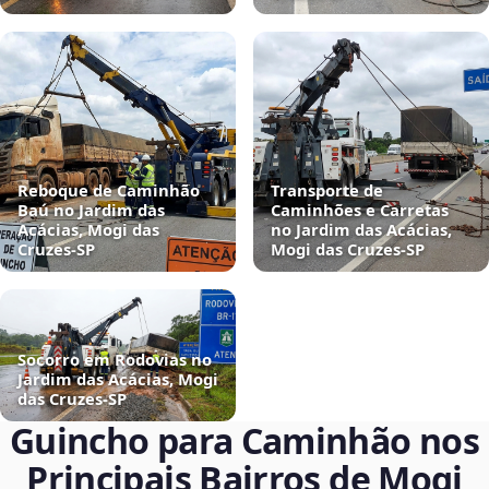
Reboque de Caminhão
Transporte de
Baú no Jardim das
Caminhões e Carretas
Acácias, Mogi das
no Jardim das Acácias,
Cruzes‑SP
Mogi das Cruzes‑SP
Socorro em Rodovias no
Jardim das Acácias, Mogi
das Cruzes‑SP
Guincho para Caminhão nos
Principais Bairros de Mogi