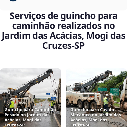
Serviços de guincho para
caminhão realizados no
Jardim das Acácias, Mogi das
Cruzes‑SP
Guincho para Caminhão
Guincho para Cavalo
Pesado no Jardim das
Mecânico no Jardim das
Acácias, Mogi das
Acácias, Mogi das
Cruzes‑SP
Cruzes‑SP