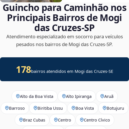
Guincho para Caminhão nos
Principais Bairros de Mogi
das Cruzes‑SP
Atendimento especializado em socorro para veículos
pesados nos bairros de Mogi das Cruzes‑SP.
178
bairros atendidos em
Mogi das Cruzes
-
SE
Alto da Boa Vista
Alto Ipiranga
Aruã
Barroso
Biritiba Ussu
Boa Vista
Botujuru
Braz Cubas
Centro
Centro Cívico