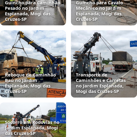
Guincho para Caminhão
Guincho para Cavalo
Pesado no Jardim
Mecânico no Jardim
Esplanada, Mogi das
Esplanada, Mogi das
Cruzes‑SP
Cruzes‑SP
Reboque de Caminhão
Transporte de
Baú no Jardim
Caminhões e Carretas
Esplanada, Mogi das
no Jardim Esplanada,
Cruzes‑SP
Mogi das Cruzes‑SP
Socorro em Rodovias no
Jardim Esplanada, Mogi
das Cruzes‑SP