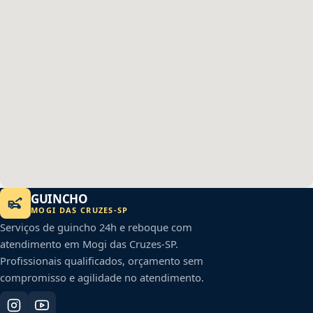
GUINCHO
MOGI DAS CRUZES
-
SP
Serviços de guincho 24h e reboque com
atendimento em
Mogi das Cruzes
-
SP
.
Profissionais qualificados, orçamento sem
compromisso e agilidade no atendimento.