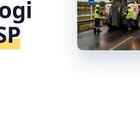
ogi
SP