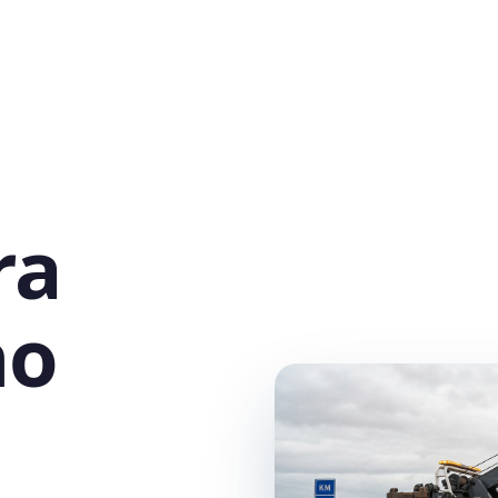
ra
no