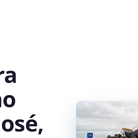
ra
no
José,