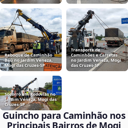
Transporte de
Reboque de Caminhão
Caminhões e Carretas
Baú no Jardim Veneza,
no Jardim Veneza, Mogi
Mogi das Cruzes‑SP
das Cruzes‑SP
Socorro em Rodovias no
Jardim Veneza, Mogi das
Cruzes‑SP
Guincho para Caminhão nos
Principais Bairros de Mogi