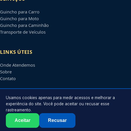
Guincho para Carro
Guincho para Moto
Guincho para Caminhão
Transporte de Veículos
LINKS ÚTEIS
Onde Atendemos
Sobre
Contato
CONTATO
Usamos cookies apenas para medir acessos e melhorar a
experiência do site. Você pode aceitar ou recusar esse
rastreamento.
Atendimento em
Mogi das Cruzes
-
SP
e regiões parceiras
contato@guinchosmogidascruzes.com.br
Aceitar
Recusar
©
2026
Guincho em
Mogi das Cruzes
-
SP
. Todos os direitos reservados.
Política de Privacidade
·
Termos de Uso
·
Sitemap