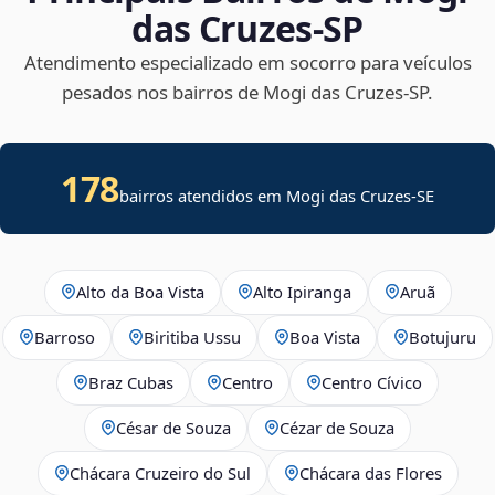
das Cruzes‑SP
Atendimento especializado em socorro para veículos
pesados nos bairros de Mogi das Cruzes‑SP.
178
bairros atendidos em
Mogi das Cruzes
-
SE
Alto da Boa Vista
Alto Ipiranga
Aruã
Barroso
Biritiba Ussu
Boa Vista
Botujuru
Braz Cubas
Centro
Centro Cívico
César de Souza
Cézar de Souza
Chácara Cruzeiro do Sul
Chácara das Flores