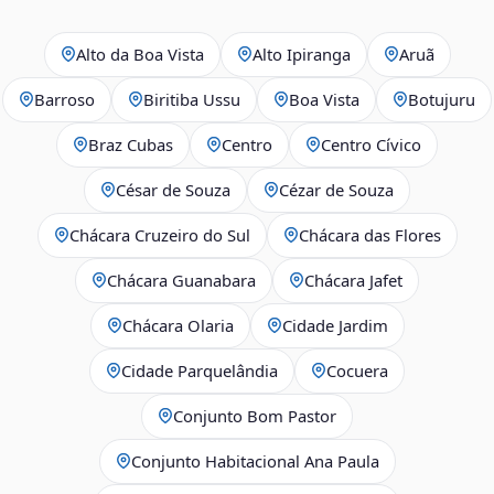
Alto da Boa Vista
Alto Ipiranga
Aruã
Barroso
Biritiba Ussu
Boa Vista
Botujuru
Braz Cubas
Centro
Centro Cívico
César de Souza
Cézar de Souza
Chácara Cruzeiro do Sul
Chácara das Flores
Chácara Guanabara
Chácara Jafet
Chácara Olaria
Cidade Jardim
Cidade Parquelândia
Cocuera
Conjunto Bom Pastor
Conjunto Habitacional Ana Paula