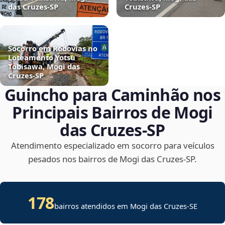
das Cruzes‑SP
Cruzes‑SP
Socorro em Rodovias no
Loteamento Yotsu
Tobisawa, Mogi das
Cruzes‑SP
Guincho para Caminhão nos
Principais Bairros de Mogi
das Cruzes‑SP
Atendimento especializado em socorro para veículos
pesados nos bairros de Mogi das Cruzes‑SP.
178
bairros atendidos em
Mogi das Cruzes
-
SE