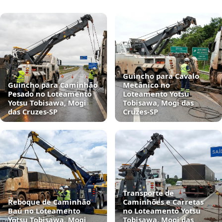
Guincho para Cavalo
Guincho para Caminhão
Mecânico no
Pesado no Loteamento
Loteamento Yotsu
Yotsu Tobisawa, Mogi
Tobisawa, Mogi das
das Cruzes‑SP
Cruzes‑SP
Transporte de
Reboque de Caminhão
Caminhões e Carretas
Baú no Loteamento
no Loteamento Yotsu
Yotsu Tobisawa, Mogi
Tobisawa, Mogi das