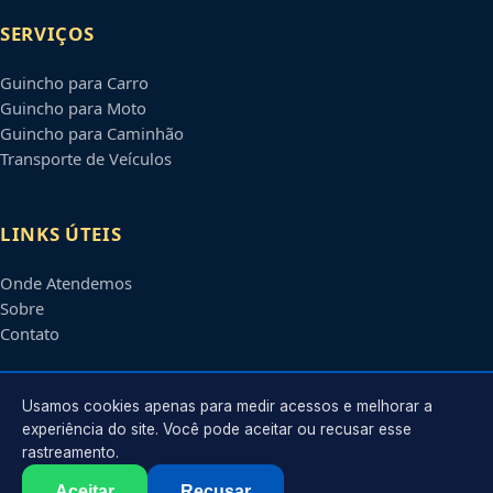
SERVIÇOS
Guincho para Carro
Guincho para Moto
Guincho para Caminhão
Transporte de Veículos
LINKS ÚTEIS
Onde Atendemos
Sobre
Contato
CONTATO
Usamos cookies apenas para medir acessos e melhorar a
experiência do site. Você pode aceitar ou recusar esse
rastreamento.
Atendimento em
Mogi das Cruzes
-
SP
e regiões parceiras
contato@guinchosmogidascruzes.com.br
Aceitar
Recusar