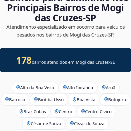
Principais Bairros de Mogi
das Cruzes‑SP
Atendimento especializado em socorro para veículos
pesados nos bairros de Mogi das Cruzes‑SP.
178
bairros atendidos em
Mogi das Cruzes
-
SE
Alto da Boa Vista
Alto Ipiranga
Aruã
Barroso
Biritiba Ussu
Boa Vista
Botujuru
Braz Cubas
Centro
Centro Cívico
César de Souza
Cézar de Souza