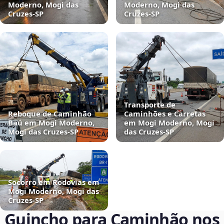
Moderno, Mogi das
Moderno, Mogi das
Cruzes‑SP
Cruzes‑SP
Transporte de
Reboque de Caminhão
Caminhões e Carretas
Baú em Mogi Moderno,
em Mogi Moderno, Mogi
Mogi das Cruzes‑SP
das Cruzes‑SP
Socorro em Rodovias em
Mogi Moderno, Mogi das
Cruzes‑SP
Guincho para Caminhão nos