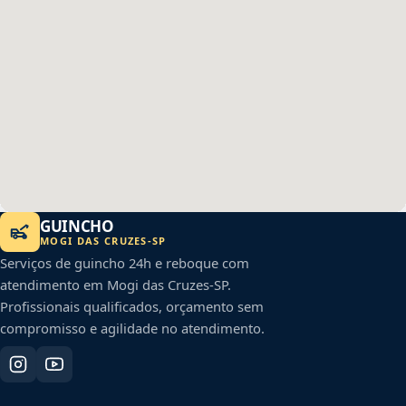
GUINCHO
MOGI DAS CRUZES
-
SP
Serviços de guincho 24h e reboque com
atendimento em
Mogi das Cruzes
-
SP
.
Profissionais qualificados, orçamento sem
compromisso e agilidade no atendimento.