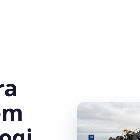
ra
em
ogi