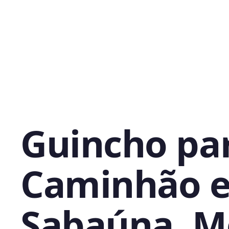
Guincho pa
Caminhão 
Sabaúna, M