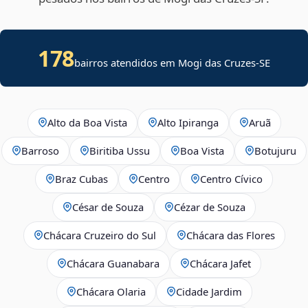
178
bairros atendidos em
Mogi das Cruzes
-
SE
Alto da Boa Vista
Alto Ipiranga
Aruã
Barroso
Biritiba Ussu
Boa Vista
Botujuru
Braz Cubas
Centro
Centro Cívico
César de Souza
Cézar de Souza
Chácara Cruzeiro do Sul
Chácara das Flores
Chácara Guanabara
Chácara Jafet
Chácara Olaria
Cidade Jardim