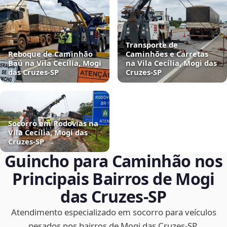
Transporte de
Reboque de Caminhão
Caminhões e Carretas
Baú na Vila Cecília, Mogi
na Vila Cecília, Mogi das
das Cruzes‑SP
Cruzes‑SP
Socorro em Rodovias na
Vila Cecília, Mogi das
Cruzes‑SP
Guincho para Caminhão nos
Principais Bairros de Mogi
das Cruzes‑SP
Atendimento especializado em socorro para veículos
pesados nos bairros de Mogi das Cruzes‑SP.