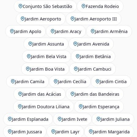
Conjunto São Sebastião
Fazenda Rodeio
Jardim Aeroporto
Jardim Aeroporto III
Jardim Apolo
Jardim Aracy
Jardim Armênia
Jardim Assunta
Jardim Avenida
Jardim Bela Vista
Jardim Betânia
Jardim Boa Vista
Jardim Cambuci
Jardim Camila
Jardim Cecília
Jardim Cintia
Jardim das Acácias
Jardim das Bandeiras
Jardim Doutora Liliana
Jardim Esperança
Jardim Esplanada
Jardim Ivete
Jardim Juliana
Jardim Jussara
Jardim Layr
Jardim Margarida