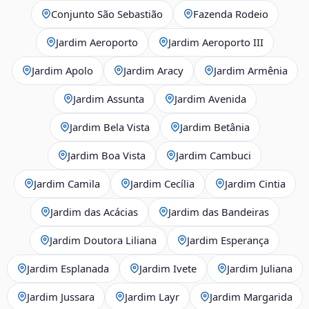
Conjunto São Sebastião
Fazenda Rodeio
Jardim Aeroporto
Jardim Aeroporto III
Jardim Apolo
Jardim Aracy
Jardim Armênia
Jardim Assunta
Jardim Avenida
Jardim Bela Vista
Jardim Betânia
Jardim Boa Vista
Jardim Cambuci
Jardim Camila
Jardim Cecília
Jardim Cintia
Jardim das Acácias
Jardim das Bandeiras
Jardim Doutora Liliana
Jardim Esperança
Jardim Esplanada
Jardim Ivete
Jardim Juliana
Jardim Jussara
Jardim Layr
Jardim Margarida