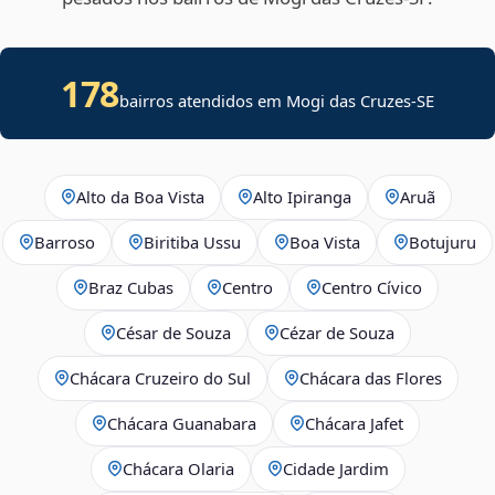
178
bairros atendidos em
Mogi das Cruzes
-
SE
Alto da Boa Vista
Alto Ipiranga
Aruã
Barroso
Biritiba Ussu
Boa Vista
Botujuru
Braz Cubas
Centro
Centro Cívico
César de Souza
Cézar de Souza
Chácara Cruzeiro do Sul
Chácara das Flores
Chácara Guanabara
Chácara Jafet
Chácara Olaria
Cidade Jardim