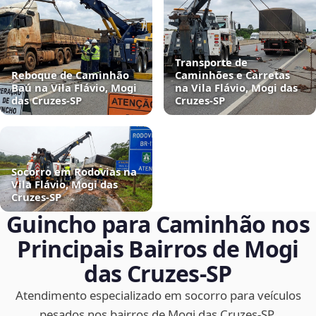
Transporte de
Reboque de Caminhão
Caminhões e Carretas
Baú na Vila Flávio, Mogi
na Vila Flávio, Mogi das
das Cruzes‑SP
Cruzes‑SP
Socorro em Rodovias na
Vila Flávio, Mogi das
Cruzes‑SP
Guincho para Caminhão nos
Principais Bairros de Mogi
das Cruzes‑SP
Atendimento especializado em socorro para veículos
pesados nos bairros de Mogi das Cruzes‑SP.