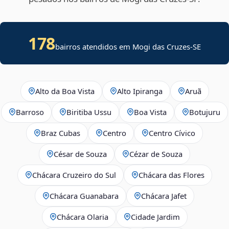
178
bairros atendidos em
Mogi das Cruzes
-
SE
Alto da Boa Vista
Alto Ipiranga
Aruã
Barroso
Biritiba Ussu
Boa Vista
Botujuru
Braz Cubas
Centro
Centro Cívico
César de Souza
Cézar de Souza
Chácara Cruzeiro do Sul
Chácara das Flores
Chácara Guanabara
Chácara Jafet
Chácara Olaria
Cidade Jardim