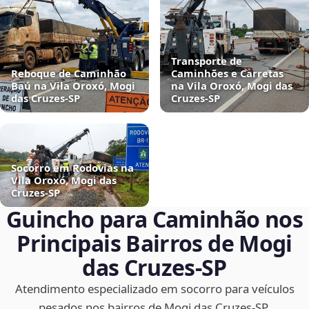
Transporte de
Reboque de Caminhão
Caminhões e Carretas
Baú na Vila Oroxó, Mogi
na Vila Oroxó, Mogi das
das Cruzes‑SP
Cruzes‑SP
Socorro em Rodovias na
Vila Oroxó, Mogi das
Cruzes‑SP
Guincho para Caminhão nos
Principais Bairros de Mogi
das Cruzes‑SP
Atendimento especializado em socorro para veículos
pesados nos bairros de Mogi das Cruzes‑SP.