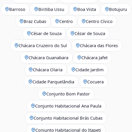
Barroso
Biritiba Ussu
Boa Vista
Botujuru
Braz Cubas
Centro
Centro Cívico
César de Souza
Cézar de Souza
Chácara Cruzeiro do Sul
Chácara das Flores
Chácara Guanabara
Chácara Jafet
Chácara Olaria
Cidade Jardim
Cidade Parquelândia
Cocuera
Conjunto Bom Pastor
Conjunto Habitacional Ana Paula
Conjunto Habitacional Brás Cubas
Conjunto Habitacional do Itapeti