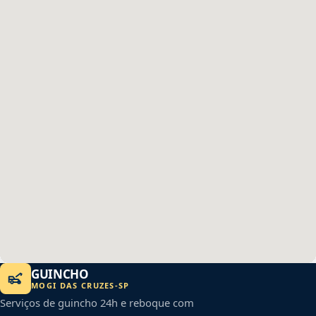
GUINCHO
MOGI DAS CRUZES
-
SP
Serviços de guincho 24h e reboque com