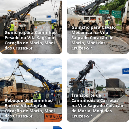
Guincho para Cavalo
Guincho para Caminhão
Mecânico na Vila
Pesado na Vila Sagrado
Sagrado Coração de
Coração de Maria, Mogi
Maria, Mogi das
das Cruzes‑SP
Cruzes‑SP
Transporte de
Reboque de Caminhão
Caminhões e Carretas
Baú na Vila Sagrado
na Vila Sagrado Coração
Coração de Maria, Mogi
de Maria, Mogi das
das Cruzes‑SP
Cruzes‑SP