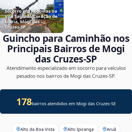
Socorro em Rodovias na
Vila Sagrado Coração de
Maria, Mogi das
Cruzes‑SP
Guincho para Caminhão nos
Principais Bairros de Mogi
das Cruzes‑SP
Atendimento especializado em socorro para veículos
pesados nos bairros de Mogi das Cruzes‑SP.
178
bairros atendidos em
Mogi das Cruzes
-
SE
Alto da Boa Vista
Alto Ipiranga
Aruã