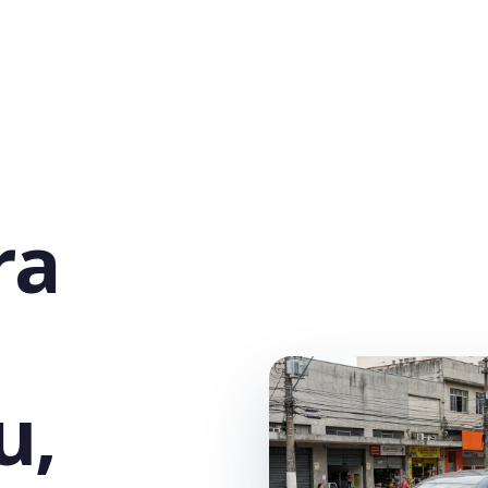
ra
u,