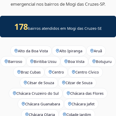
emergencial nos bairros de Mogi das Cruzes‑SP.
178
bairros atendidos em
Mogi das Cruzes
-
SE
Alto da Boa Vista
Alto Ipiranga
Aruã
Barroso
Biritiba Ussu
Boa Vista
Botujuru
Braz Cubas
Centro
Centro Cívico
César de Souza
Cézar de Souza
Chácara Cruzeiro do Sul
Chácara das Flores
Chácara Guanabara
Chácara Jafet
Chácara Olaria
Cidade Jardim