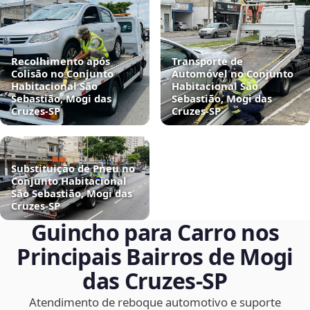
Recolhimento após
Transporte de
Colisão no Conjunto
Automóvel no Conjunto
Habitacional São
Habitacional São
Sebastião, Mogi das
Sebastião, Mogi das
Cruzes‑SP
Cruzes‑SP
Substituição de Pneu no
Conjunto Habitacional
São Sebastião, Mogi das
Cruzes‑SP
Guincho para Carro nos
Principais Bairros de Mogi
das Cruzes‑SP
Atendimento de reboque automotivo e suporte