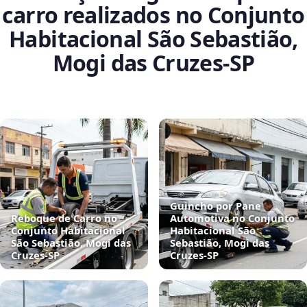
carro realizados no Conjunto
Habitacional São Sebastião,
Mogi das Cruzes‑SP
Guincho por Pane
Reboque de Carro no
Automotiva no Conjunto
Conjunto Habitacional
Habitacional São
São Sebastião, Mogi das
Sebastião, Mogi das
Cruzes‑SP
Cruzes‑SP