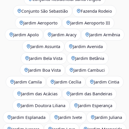
Conjunto São Sebastião
Fazenda Rodeio
Jardim Aeroporto
Jardim Aeroporto III
Jardim Apolo
Jardim Aracy
Jardim Armênia
Jardim Assunta
Jardim Avenida
Jardim Bela Vista
Jardim Betânia
Jardim Boa Vista
Jardim Cambuci
Jardim Camila
Jardim Cecília
Jardim Cintia
Jardim das Acácias
Jardim das Bandeiras
Jardim Doutora Liliana
Jardim Esperança
Jardim Esplanada
Jardim Ivete
Jardim Juliana
Jardim Jussara
Jardim Layr
Jardim Margarida