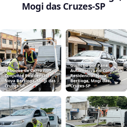
Mogi das Cruzes‑SP
Guincho por Pane
Reboque de Carro no
Automotiva no Conjunto
Conjunto Residencial
Residencial Nova
Nova Bertioga, Mogi das
Bertioga, Mogi das
Cruzes‑SP
Cruzes‑SP