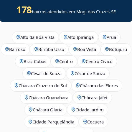
178
bairros atendidos em
Mogi das Cruzes
-
SE
Alto da Boa Vista
Alto Ipiranga
Aruã
Barroso
Biritiba Ussu
Boa Vista
Botujuru
Braz Cubas
Centro
Centro Cívico
César de Souza
Cézar de Souza
Chácara Cruzeiro do Sul
Chácara das Flores
Chácara Guanabara
Chácara Jafet
Chácara Olaria
Cidade Jardim
Cidade Parquelândia
Cocuera