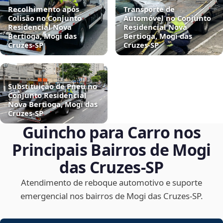
Recolhimento após
Transporte de
Colisão no Conjunto
Automóvel no Conjunto
Residencial Nova
Residencial Nova
Bertioga, Mogi das
Bertioga, Mogi das
Cruzes‑SP
Cruzes‑SP
Substituição de Pneu no
Conjunto Residencial
Nova Bertioga, Mogi das
Cruzes‑SP
Guincho para Carro nos
Principais Bairros de Mogi
das Cruzes‑SP
Atendimento de reboque automotivo e suporte
emergencial nos bairros de Mogi das Cruzes‑SP.