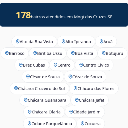
178
bairros atendidos em
Mogi das Cruzes
-
SE
Alto da Boa Vista
Alto Ipiranga
Aruã
Barroso
Biritiba Ussu
Boa Vista
Botujuru
Braz Cubas
Centro
Centro Cívico
César de Souza
Cézar de Souza
Chácara Cruzeiro do Sul
Chácara das Flores
Chácara Guanabara
Chácara Jafet
Chácara Olaria
Cidade Jardim
Cidade Parquelândia
Cocuera