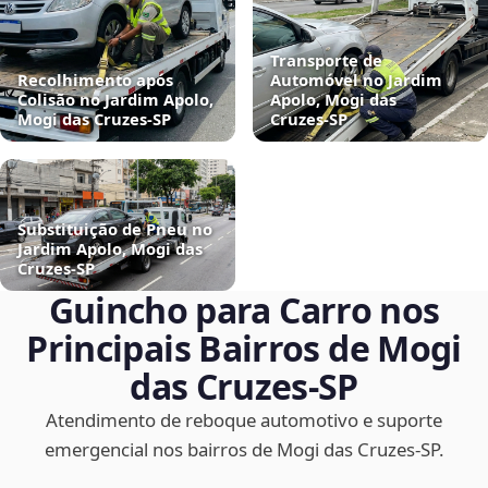
Transporte de
Recolhimento após
Automóvel no Jardim
Colisão no Jardim Apolo,
Apolo, Mogi das
Mogi das Cruzes‑SP
Cruzes‑SP
Substituição de Pneu no
Jardim Apolo, Mogi das
Cruzes‑SP
Guincho para Carro nos
Principais Bairros de Mogi
das Cruzes‑SP
Atendimento de reboque automotivo e suporte
emergencial nos bairros de Mogi das Cruzes‑SP.