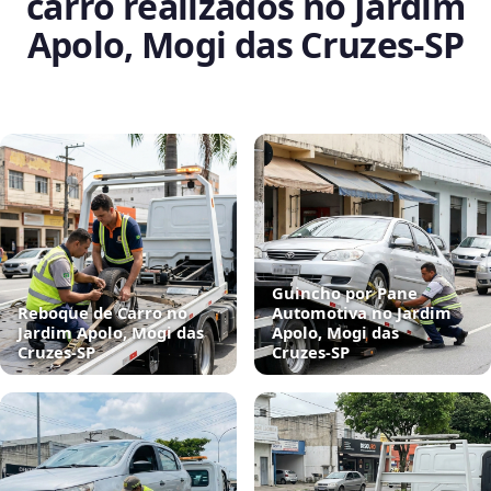
carro realizados no Jardim
Apolo, Mogi das Cruzes‑SP
Guincho por Pane
Reboque de Carro no
Automotiva no Jardim
Jardim Apolo, Mogi das
Apolo, Mogi das
Cruzes‑SP
Cruzes‑SP