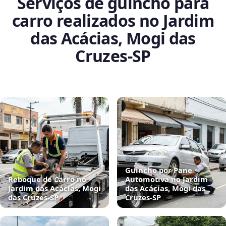
Serviços de guincho para
carro realizados no Jardim
das Acácias, Mogi das
Cruzes‑SP
Guincho por Pane
Reboque de Carro no
Automotiva no Jardim
Jardim das Acácias, Mogi
das Acácias, Mogi das
das Cruzes‑SP
Cruzes‑SP