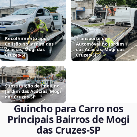
Recolhimento após
Transporte de
Colisão no Jardim das
Automóvel no Jardim
Acácias, Mogi das
das Acácias, Mogi das
Cruzes‑SP
Cruzes‑SP
Substituição de Pneu no
Jardim das Acácias, Mogi
das Cruzes‑SP
Guincho para Carro nos
Principais Bairros de Mogi
das Cruzes‑SP