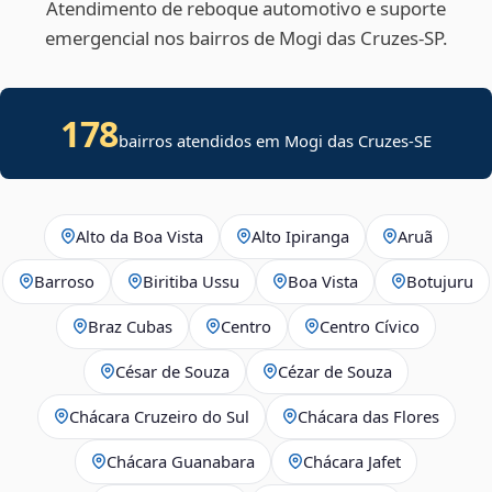
Atendimento de reboque automotivo e suporte
emergencial nos bairros de Mogi das Cruzes‑SP.
178
bairros atendidos em
Mogi das Cruzes
-
SE
Alto da Boa Vista
Alto Ipiranga
Aruã
Barroso
Biritiba Ussu
Boa Vista
Botujuru
Braz Cubas
Centro
Centro Cívico
César de Souza
Cézar de Souza
Chácara Cruzeiro do Sul
Chácara das Flores
Chácara Guanabara
Chácara Jafet