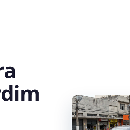
ra
rdim