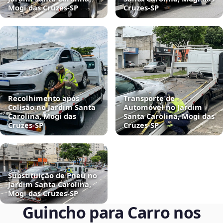
Mogi das Cruzes‑SP
Cruzes‑SP
Recolhimento após
Transporte de
Colisão no Jardim Santa
Automóvel no Jardim
Carolina, Mogi das
Santa Carolina, Mogi das
Cruzes‑SP
Cruzes‑SP
Substituição de Pneu no
Jardim Santa Carolina,
Mogi das Cruzes‑SP
Guincho para Carro nos