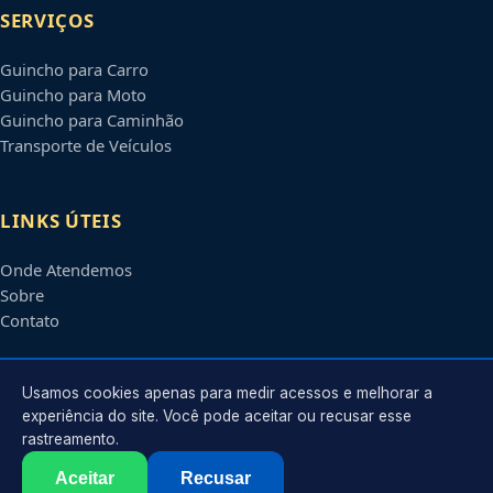
SERVIÇOS
Guincho para Carro
Guincho para Moto
Guincho para Caminhão
Transporte de Veículos
LINKS ÚTEIS
Onde Atendemos
Sobre
Contato
CONTATO
Usamos cookies apenas para medir acessos e melhorar a
experiência do site. Você pode aceitar ou recusar esse
rastreamento.
Atendimento em
Mogi das Cruzes
-
SP
e regiões parceiras
contato@guinchosmogidascruzes.com.br
Aceitar
Recusar