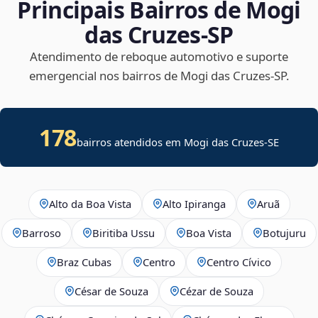
Principais Bairros de Mogi
das Cruzes‑SP
Atendimento de reboque automotivo e suporte
emergencial nos bairros de Mogi das Cruzes‑SP.
178
bairros atendidos em
Mogi das Cruzes
-
SE
Alto da Boa Vista
Alto Ipiranga
Aruã
Barroso
Biritiba Ussu
Boa Vista
Botujuru
Braz Cubas
Centro
Centro Cívico
César de Souza
Cézar de Souza