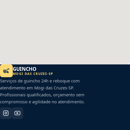
GUINCHO
MOGI DAS CRUZES
-
SP
Serviços de guincho 24h e reboque com
atendimento em
Mogi das Cruzes
-
SP
.
Profissionais qualificados, orçamento sem
compromisso e agilidade no atendimento.