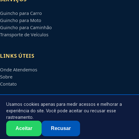
Guincho para Carro
Guincho para Moto
Guincho para Caminhão
Transporte de Veículos
LINKS ÚTEIS
Onde Atendemos
Sobre
Contato
CONTATO
Usamos cookies apenas para medir acessos e melhorar a
experiência do site. Você pode aceitar ou recusar esse
rastreamento.
Atendimento em
Mogi das Cruzes
-
SP
e regiões parceiras
contato@guinchosmogidascruzes.com.br
Aceitar
Recusar
©
2026
Guincho em
Mogi das Cruzes
-
SP
. Todos os direitos reservados.