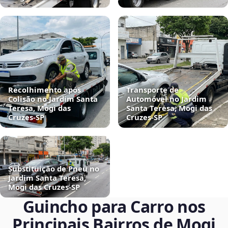
Recolhimento após
Transporte de
Colisão no Jardim Santa
Automóvel no Jardim
Teresa, Mogi das
Santa Teresa, Mogi das
Cruzes‑SP
Cruzes‑SP
Substituição de Pneu no
Jardim Santa Teresa,
Mogi das Cruzes‑SP
Guincho para Carro nos
Principais Bairros de Mogi