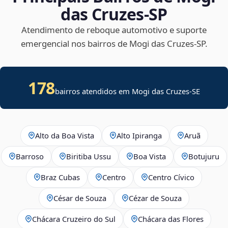
das Cruzes‑SP
Atendimento de reboque automotivo e suporte
emergencial nos bairros de Mogi das Cruzes‑SP.
178
bairros atendidos em
Mogi das Cruzes
-
SE
Alto da Boa Vista
Alto Ipiranga
Aruã
Barroso
Biritiba Ussu
Boa Vista
Botujuru
Braz Cubas
Centro
Centro Cívico
César de Souza
Cézar de Souza
Chácara Cruzeiro do Sul
Chácara das Flores