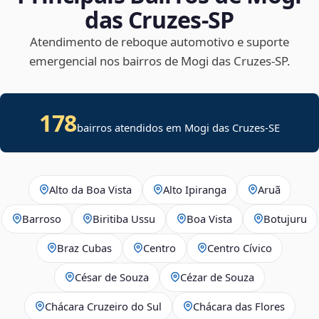
das Cruzes‑SP
Atendimento de reboque automotivo e suporte
emergencial nos bairros de Mogi das Cruzes‑SP.
178
bairros atendidos em
Mogi das Cruzes
-
SE
Alto da Boa Vista
Alto Ipiranga
Aruã
Barroso
Biritiba Ussu
Boa Vista
Botujuru
Braz Cubas
Centro
Centro Cívico
César de Souza
Cézar de Souza
Chácara Cruzeiro do Sul
Chácara das Flores