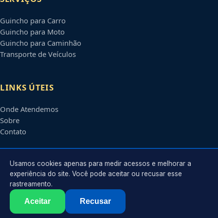
Guincho para Carro
Guincho para Moto
Guincho para Caminhão
Transporte de Veículos
LINKS ÚTEIS
Onde Atendemos
Sobre
Contato
CONTATO
Usamos cookies apenas para medir acessos e melhorar a
experiência do site. Você pode aceitar ou recusar esse
rastreamento.
Atendimento em
Mogi das Cruzes
-
SP
e regiões parceiras
contato@guinchosmogidascruzes.com.br
Aceitar
Recusar
©
2026
Guincho em
Mogi das Cruzes
-
SP
. Todos os direitos reservados.