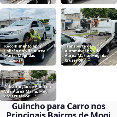
Recolhimento após
Transporte de
Colisão na Vila Áurea
Automóvel na Vila
Maria, Mogi das
Áurea Maria, Mogi das
Cruzes‑SP
Cruzes‑SP
Substituição de Pneu na
Vila Áurea Maria, Mogi
das Cruzes‑SP
Guincho para Carro nos
Principais Bairros de Mogi