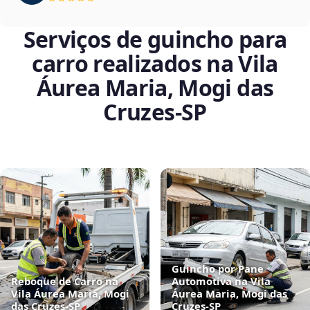
Serviços de guincho para
carro realizados na Vila
Áurea Maria, Mogi das
Cruzes‑SP
Guincho por Pane
Reboque de Carro na
Automotiva na Vila
Vila Áurea Maria, Mogi
Áurea Maria, Mogi das
das Cruzes‑SP
Cruzes‑SP