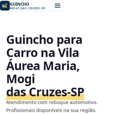
GUINCHO
MOGI DAS CRUZES
-
SP
Guincho para
Carro na Vila
Áurea Maria,
Mogi
das Cruzes‑SP
Atendimento com reboque automotivo.
Profissionais disponíveis na sua região.