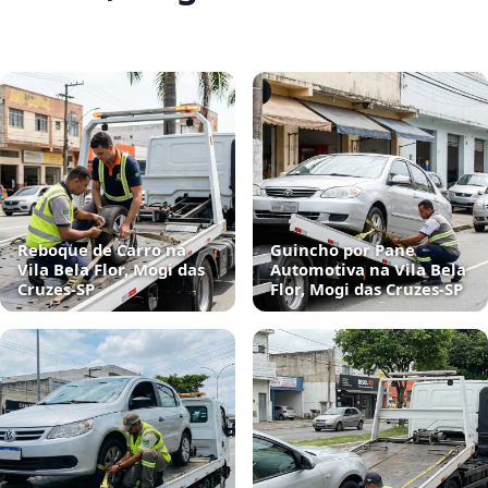
Reboque de Carro na
Guincho por Pane
Vila Bela Flor, Mogi das
Automotiva na Vila Bela
Cruzes‑SP
Flor, Mogi das Cruzes‑SP