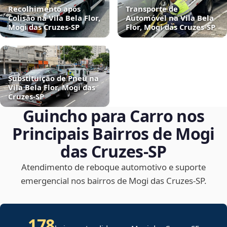
Recolhimento após
Transporte de
Colisão na Vila Bela Flor,
Automóvel na Vila Bela
Mogi das Cruzes‑SP
Flor, Mogi das Cruzes‑SP
Substituição de Pneu na
Vila Bela Flor, Mogi das
Cruzes‑SP
Guincho para Carro nos
Principais Bairros de Mogi
das Cruzes‑SP
Atendimento de reboque automotivo e suporte
emergencial nos bairros de Mogi das Cruzes‑SP.
178