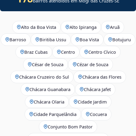
bairros atendidos em
Mogi das Cruzes
-
SE
Alto da Boa Vista
Alto Ipiranga
Aruã
Barroso
Biritiba Ussu
Boa Vista
Botujuru
Braz Cubas
Centro
Centro Cívico
César de Souza
Cézar de Souza
Chácara Cruzeiro do Sul
Chácara das Flores
Chácara Guanabara
Chácara Jafet
Chácara Olaria
Cidade Jardim
Cidade Parquelândia
Cocuera
Conjunto Bom Pastor