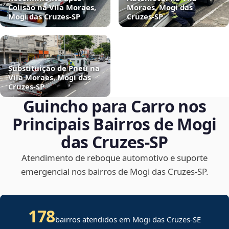
Colisão na Vila Moraes,
Moraes, Mogi das
Mogi das Cruzes‑SP
Cruzes‑SP
Substituição de Pneu na
Vila Moraes, Mogi das
Cruzes‑SP
Guincho para Carro nos
Principais Bairros de Mogi
das Cruzes‑SP
Atendimento de reboque automotivo e suporte
emergencial nos bairros de Mogi das Cruzes‑SP.
178
bairros atendidos em
Mogi das Cruzes
-
SE