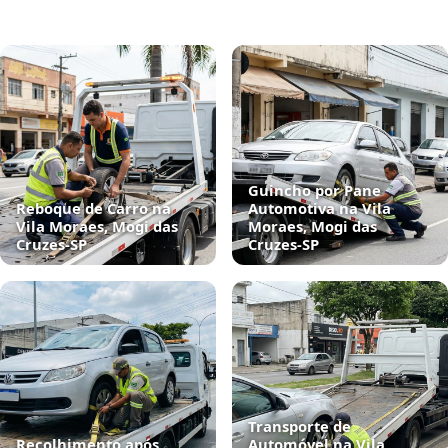
Guincho por Pane
Reboque de Carro na
Automotiva na Vila
Vila Moraes, Mogi das
Moraes, Mogi das
Cruzes‑SP
Cruzes‑SP
Transporte de
Recolhimento após
Automóvel na Vila