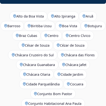
Alto da Boa Vista
Alto Ipiranga
Aruã
Barroso
Biritiba Ussu
Boa Vista
Botujuru
Braz Cubas
Centro
Centro Cívico
César de Souza
Cézar de Souza
Chácara Cruzeiro do Sul
Chácara das Flores
Chácara Guanabara
Chácara Jafet
Chácara Olaria
Cidade Jardim
Cidade Parquelândia
Cocuera
Conjunto Bom Pastor
Conjunto Habitacional Ana Paula