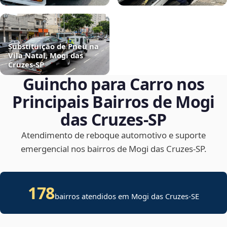
Substituição de Pneu na
Vila Natal, Mogi das
Cruzes‑SP
Guincho para Carro nos
Principais Bairros de Mogi
das Cruzes‑SP
Atendimento de reboque automotivo e suporte
emergencial nos bairros de Mogi das Cruzes‑SP.
178
bairros atendidos em
Mogi das Cruzes
-
SE