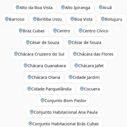
Alto da Boa Vista
Alto Ipiranga
Aruã
Barroso
Biritiba Ussu
Boa Vista
Botujuru
Braz Cubas
Centro
Centro Cívico
César de Souza
Cézar de Souza
Chácara Cruzeiro do Sul
Chácara das Flores
Chácara Guanabara
Chácara Jafet
Chácara Olaria
Cidade Jardim
Cidade Parquelândia
Cocuera
Conjunto Bom Pastor
Conjunto Habitacional Ana Paula
Conjunto Habitacional Brás Cubas