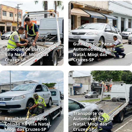
Guincho por Pane
Reboque de Carro na
Automotiva na Vila
Vila Natal, Mogi das
Natal, Mogi das
Cruzes‑SP
Cruzes‑SP
Transporte de
Recolhimento após
Automóvel na Vila
Colisão na Vila Natal,
Natal, Mogi das
Mogi das Cruzes‑SP
Cruzes‑SP