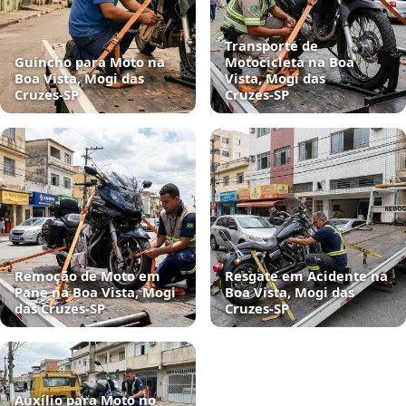
Transporte de
Guincho para Moto na
Motocicleta na Boa
Boa Vista, Mogi das
Vista, Mogi das
Cruzes‑SP
Cruzes‑SP
Remoção de Moto em
Resgate em Acidente na
Pane na Boa Vista, Mogi
Boa Vista, Mogi das
das Cruzes‑SP
Cruzes‑SP
Auxílio para Moto no