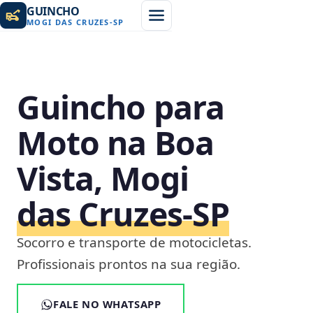
GUINCHO
MOGI DAS CRUZES
-
SP
Guincho para
Moto na Boa
Vista, Mogi
das Cruzes‑SP
Socorro e transporte de motocicletas.
Profissionais prontos na sua região.
FALE NO WHATSAPP