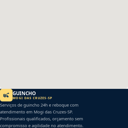
GUINCHO
MOGI DAS CRUZES
-
SP
Serviços de guincho 24h e reboque com
atendimento em
Mogi das Cruzes
-
SP
.
Profissionais qualificados, orçamento sem
compromisso e agilidade no atendimento.