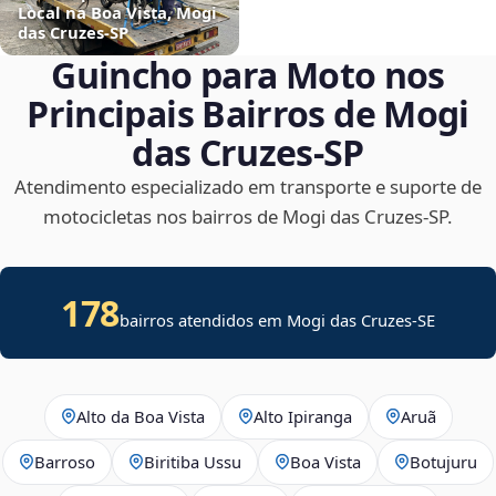
Local na Boa Vista, Mogi
das Cruzes‑SP
Guincho para Moto nos
Principais Bairros de Mogi
das Cruzes‑SP
Atendimento especializado em transporte e suporte de
motocicletas nos bairros de Mogi das Cruzes‑SP.
178
bairros atendidos em
Mogi das Cruzes
-
SE
Alto da Boa Vista
Alto Ipiranga
Aruã
Barroso
Biritiba Ussu
Boa Vista
Botujuru