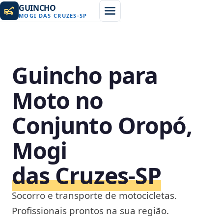
GUINCHO
MOGI DAS CRUZES
-
SP
Guincho para
Moto no
Conjunto Oropó,
Mogi
das Cruzes‑SP
Socorro e transporte de motocicletas.
Profissionais prontos na sua região.