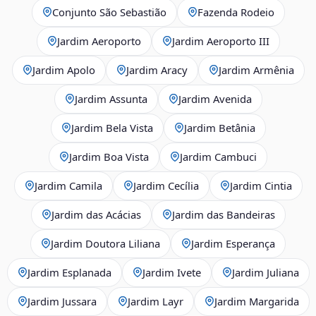
Conjunto São Sebastião
Fazenda Rodeio
Jardim Aeroporto
Jardim Aeroporto III
Jardim Apolo
Jardim Aracy
Jardim Armênia
Jardim Assunta
Jardim Avenida
Jardim Bela Vista
Jardim Betânia
Jardim Boa Vista
Jardim Cambuci
Jardim Camila
Jardim Cecília
Jardim Cintia
Jardim das Acácias
Jardim das Bandeiras
Jardim Doutora Liliana
Jardim Esperança
Jardim Esplanada
Jardim Ivete
Jardim Juliana
Jardim Jussara
Jardim Layr
Jardim Margarida