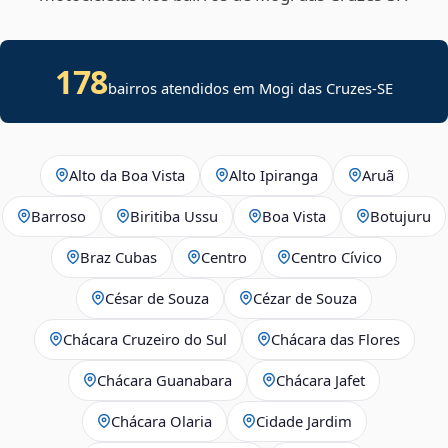
178
bairros atendidos em
Mogi das Cruzes
-
SE
Alto da Boa Vista
Alto Ipiranga
Aruã
Barroso
Biritiba Ussu
Boa Vista
Botujuru
Braz Cubas
Centro
Centro Cívico
César de Souza
Cézar de Souza
Chácara Cruzeiro do Sul
Chácara das Flores
Chácara Guanabara
Chácara Jafet
Chácara Olaria
Cidade Jardim