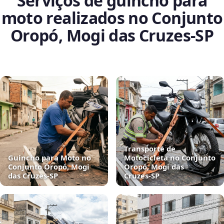
Serviços de guincho para
moto realizados no Conjunto
Oropó, Mogi das Cruzes‑SP
Transporte de
Guincho para Moto no
Motocicleta no Conjunto
Conjunto Oropó, Mogi
Oropó, Mogi das
das Cruzes‑SP
Cruzes‑SP