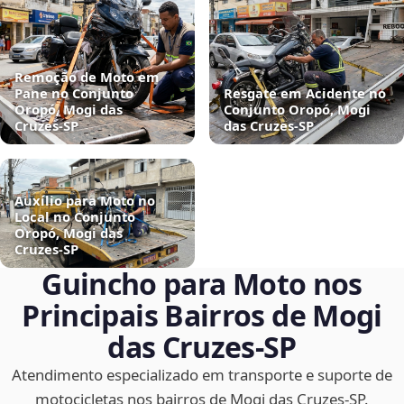
Remoção de Moto em
Pane no Conjunto
Resgate em Acidente no
Oropó, Mogi das
Conjunto Oropó, Mogi
Cruzes‑SP
das Cruzes‑SP
Auxílio para Moto no
Local no Conjunto
Oropó, Mogi das
Cruzes‑SP
Guincho para Moto nos
Principais Bairros de Mogi
das Cruzes‑SP
Atendimento especializado em transporte e suporte de
motocicletas nos bairros de Mogi das Cruzes‑SP.