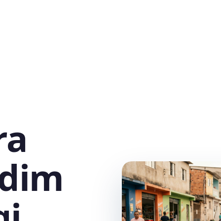
ra
rdim
gi