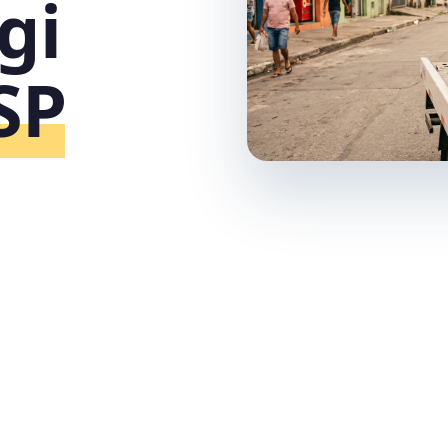
gi
SP