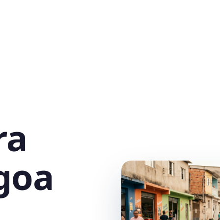
ra
goa