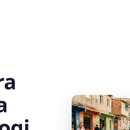
ra
a
ogi