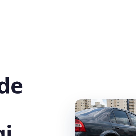
 de
gi