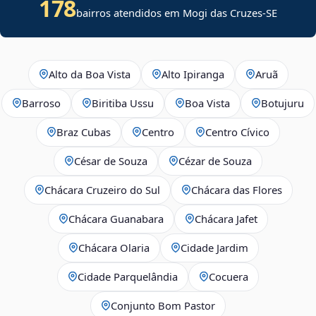
178
bairros atendidos em
Mogi das Cruzes
-
SE
Alto da Boa Vista
Alto Ipiranga
Aruã
Barroso
Biritiba Ussu
Boa Vista
Botujuru
Braz Cubas
Centro
Centro Cívico
César de Souza
Cézar de Souza
Chácara Cruzeiro do Sul
Chácara das Flores
Chácara Guanabara
Chácara Jafet
Chácara Olaria
Cidade Jardim
Cidade Parquelândia
Cocuera
Conjunto Bom Pastor