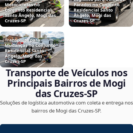
Motocicletas no
Parados no Conjunto
Conjunto Residencial
Residencial Santo
Santo Ângelo, Mogi das
Ângelo, Mogi das
Cruzes‑SP
Cruzes‑SP
Transporte para
Mudanças no Conjunto
Residencial Santo
Ângelo, Mogi das
Cruzes‑SP
Transporte de Veículos nos
Principais Bairros de Mogi
das Cruzes‑SP
Soluções de logística automotiva com coleta e entrega nos
bairros de Mogi das Cruzes‑SP.