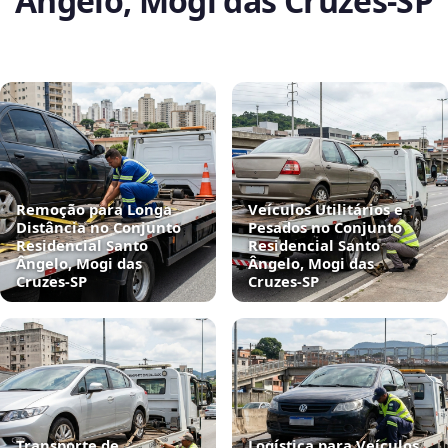
Ângelo, Mogi das Cruzes‑SP
Remoção para Longa
Veículos Utilitários e
Distância no Conjunto
Pesados no Conjunto
Residencial Santo
Residencial Santo
Ângelo, Mogi das
Ângelo, Mogi das
Cruzes‑SP
Cruzes‑SP
Transporte de
Logística para Veículos