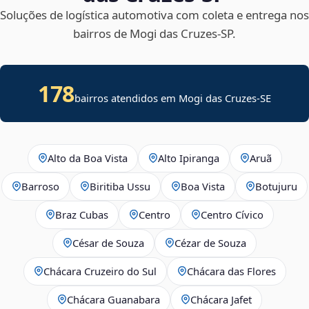
Soluções de logística automotiva com coleta e entrega nos
bairros de Mogi das Cruzes‑SP.
178
bairros atendidos em
Mogi das Cruzes
-
SE
Alto da Boa Vista
Alto Ipiranga
Aruã
Barroso
Biritiba Ussu
Boa Vista
Botujuru
Braz Cubas
Centro
Centro Cívico
César de Souza
Cézar de Souza
Chácara Cruzeiro do Sul
Chácara das Flores
Chácara Guanabara
Chácara Jafet