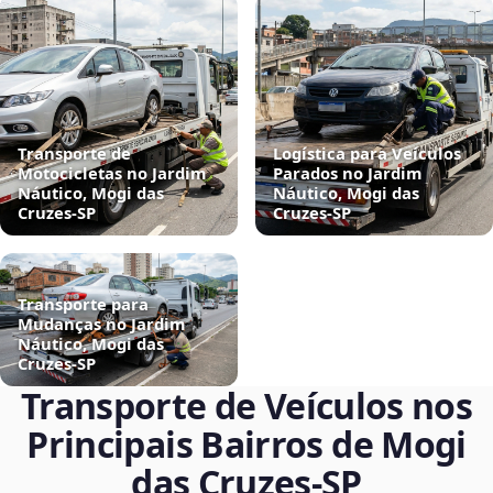
Transporte de
Logística para Veículos
Motocicletas no Jardim
Parados no Jardim
Náutico, Mogi das
Náutico, Mogi das
Cruzes‑SP
Cruzes‑SP
Transporte para
Mudanças no Jardim
Náutico, Mogi das
Cruzes‑SP
Transporte de Veículos nos
Principais Bairros de Mogi
das Cruzes‑SP