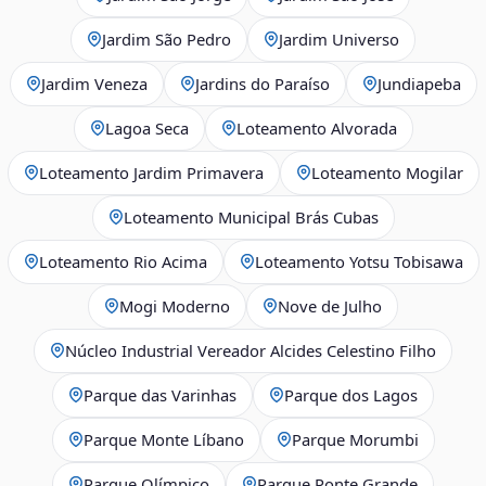
Jardim São Pedro
Jardim Universo
Jardim Veneza
Jardins do Paraíso
Jundiapeba
Lagoa Seca
Loteamento Alvorada
Loteamento Jardim Primavera
Loteamento Mogilar
Loteamento Municipal Brás Cubas
Loteamento Rio Acima
Loteamento Yotsu Tobisawa
Mogi Moderno
Nove de Julho
Núcleo Industrial Vereador Alcides Celestino Filho
Parque das Varinhas
Parque dos Lagos
Parque Monte Líbano
Parque Morumbi
Parque Olímpico
Parque Ponte Grande