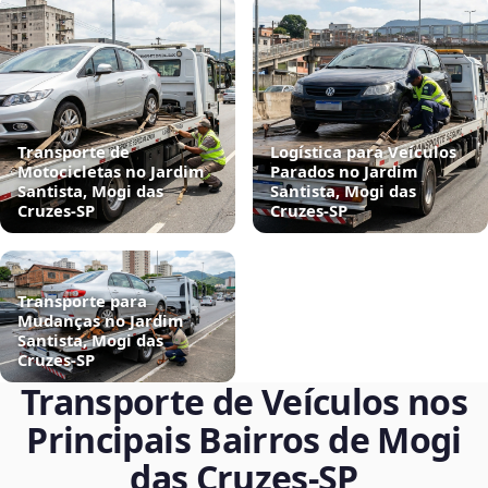
Transporte de
Logística para Veículos
Motocicletas no Jardim
Parados no Jardim
Santista, Mogi das
Santista, Mogi das
Cruzes‑SP
Cruzes‑SP
Transporte para
Mudanças no Jardim
Santista, Mogi das
Cruzes‑SP
Transporte de Veículos nos
Principais Bairros de Mogi
das Cruzes‑SP