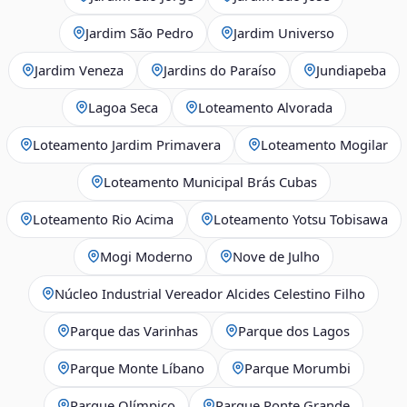
Jardim São Pedro
Jardim Universo
Jardim Veneza
Jardins do Paraíso
Jundiapeba
Lagoa Seca
Loteamento Alvorada
Loteamento Jardim Primavera
Loteamento Mogilar
Loteamento Municipal Brás Cubas
Loteamento Rio Acima
Loteamento Yotsu Tobisawa
Mogi Moderno
Nove de Julho
Núcleo Industrial Vereador Alcides Celestino Filho
Parque das Varinhas
Parque dos Lagos
Parque Monte Líbano
Parque Morumbi
Parque Olímpico
Parque Ponte Grande