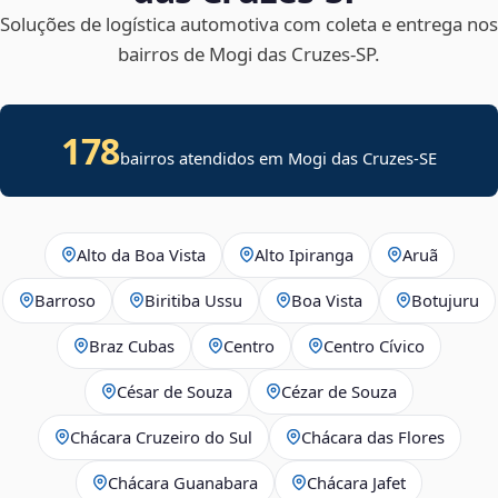
Soluções de logística automotiva com coleta e entrega nos
bairros de Mogi das Cruzes‑SP.
178
bairros atendidos em
Mogi das Cruzes
-
SE
Alto da Boa Vista
Alto Ipiranga
Aruã
Barroso
Biritiba Ussu
Boa Vista
Botujuru
Braz Cubas
Centro
Centro Cívico
César de Souza
Cézar de Souza
Chácara Cruzeiro do Sul
Chácara das Flores
Chácara Guanabara
Chácara Jafet