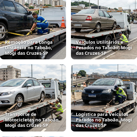
Remoção para Longa
Veículos Utilitários e
Distância no Taboão,
Pesados no Taboão, Mogi
Mogi das Cruzes‑SP
das Cruzes‑SP
Transporte de
Logística para Veículos
Motocicletas no Taboão,
Parados no Taboão, Mogi
Mogi das Cruzes‑SP
das Cruzes‑SP