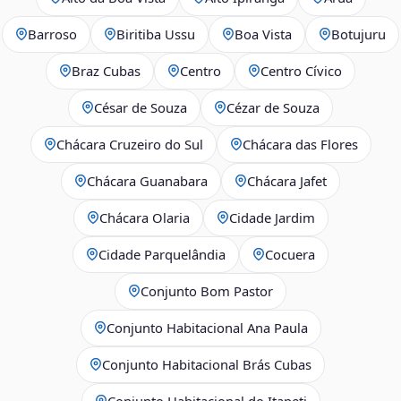
Barroso
Biritiba Ussu
Boa Vista
Botujuru
Braz Cubas
Centro
Centro Cívico
César de Souza
Cézar de Souza
Chácara Cruzeiro do Sul
Chácara das Flores
Chácara Guanabara
Chácara Jafet
Chácara Olaria
Cidade Jardim
Cidade Parquelândia
Cocuera
Conjunto Bom Pastor
Conjunto Habitacional Ana Paula
Conjunto Habitacional Brás Cubas
Conjunto Habitacional do Itapeti