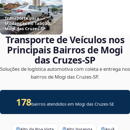
Transporte para
Mudanças no Taboão,
Mogi das Cruzes‑SP
Transporte de Veículos nos
Principais Bairros de Mogi
das Cruzes‑SP
Soluções de logística automotiva com coleta e entrega nos
bairros de Mogi das Cruzes‑SP.
178
bairros atendidos em
Mogi das Cruzes
-
SE
Alto da Boa Vista
Alto Ipiranga
Aruã