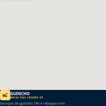
GUINCHO
MOGI DAS CRUZES
-
SP
Serviços de guincho 24h e reboque com