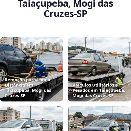
Taiaçupeba, Mogi das
Cruzes‑SP
Remoção para Longa
Distância em
Veículos Utilitários e
Taiaçupeba, Mogi das
Pesados em Taiaçupeba,
Cruzes‑SP
Mogi das Cruzes‑SP