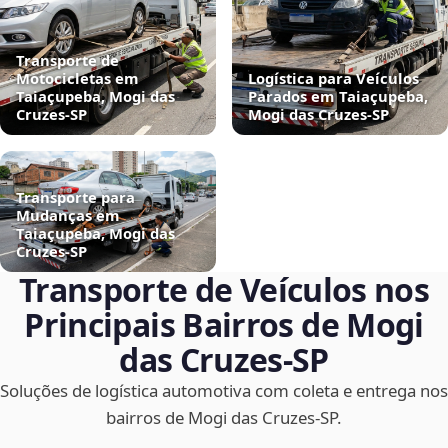
Transporte de
Motocicletas em
Logística para Veículos
Taiaçupeba, Mogi das
Parados em Taiaçupeba,
Cruzes‑SP
Mogi das Cruzes‑SP
Transporte para
Mudanças em
Taiaçupeba, Mogi das
Cruzes‑SP
Transporte de Veículos nos
Principais Bairros de Mogi
das Cruzes‑SP
Soluções de logística automotiva com coleta e entrega nos
bairros de Mogi das Cruzes‑SP.