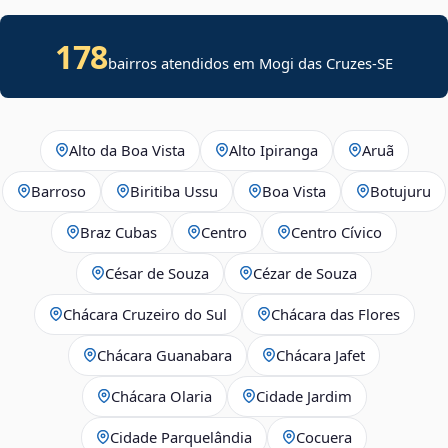
178
bairros atendidos em
Mogi das Cruzes
-
SE
Alto da Boa Vista
Alto Ipiranga
Aruã
Barroso
Biritiba Ussu
Boa Vista
Botujuru
Braz Cubas
Centro
Centro Cívico
César de Souza
Cézar de Souza
Chácara Cruzeiro do Sul
Chácara das Flores
Chácara Guanabara
Chácara Jafet
Chácara Olaria
Cidade Jardim
Cidade Parquelândia
Cocuera