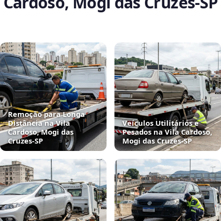
Cardoso, Mogi das Cruzes‑SP
Remoção para Longa
Distância na Vila
Veículos Utilitários e
Cardoso, Mogi das
Pesados na Vila Cardoso,
Cruzes‑SP
Mogi das Cruzes‑SP