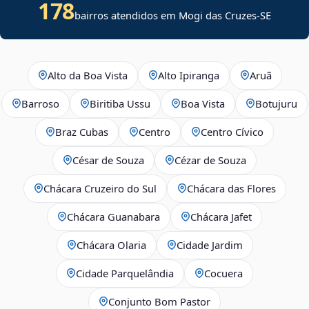
178
bairros atendidos em
Mogi das Cruzes
-
SE
Alto da Boa Vista
Alto Ipiranga
Aruã
Barroso
Biritiba Ussu
Boa Vista
Botujuru
Braz Cubas
Centro
Centro Cívico
César de Souza
Cézar de Souza
Chácara Cruzeiro do Sul
Chácara das Flores
Chácara Guanabara
Chácara Jafet
Chácara Olaria
Cidade Jardim
Cidade Parquelândia
Cocuera
Conjunto Bom Pastor