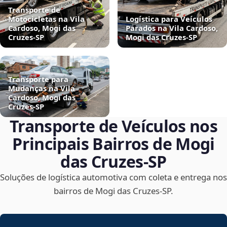
Transporte de
Motocicletas na Vila
Logística para Veículos
Cardoso, Mogi das
Parados na Vila Cardoso,
Cruzes‑SP
Mogi das Cruzes‑SP
Transporte para
Mudanças na Vila
Cardoso, Mogi das
Cruzes‑SP
Transporte de Veículos nos
Principais Bairros de Mogi
das Cruzes‑SP
Soluções de logística automotiva com coleta e entrega nos
bairros de Mogi das Cruzes‑SP.