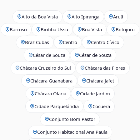
Alto da Boa Vista
Alto Ipiranga
Aruã
Barroso
Biritiba Ussu
Boa Vista
Botujuru
Braz Cubas
Centro
Centro Cívico
César de Souza
Cézar de Souza
Chácara Cruzeiro do Sul
Chácara das Flores
Chácara Guanabara
Chácara Jafet
Chácara Olaria
Cidade Jardim
Cidade Parquelândia
Cocuera
Conjunto Bom Pastor
Conjunto Habitacional Ana Paula