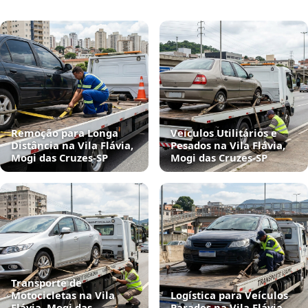
Remoção para Longa
Veículos Utilitários e
Distância na Vila Flávia,
Pesados na Vila Flávia,
Mogi das Cruzes‑SP
Mogi das Cruzes‑SP
Transporte de
Motocicletas na Vila
Logística para Veículos
Flávia, Mogi das
Parados na Vila Flávia,