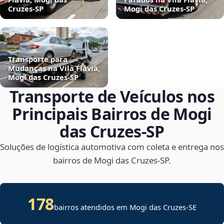
Cruzes‑SP
Mogi das Cruzes‑SP
Transporte para
Mudanças na Vila Flávia,
Mogi das Cruzes‑SP
Transporte de Veículos nos
Principais Bairros de Mogi
das Cruzes‑SP
Soluções de logística automotiva com coleta e entrega nos
bairros de Mogi das Cruzes‑SP.
178
bairros atendidos em
Mogi das Cruzes
-
SE