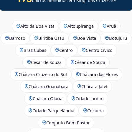
bairros atendidos em
Mogi das Cruzes
-
SE
Alto da Boa Vista
Alto Ipiranga
Aruã
Barroso
Biritiba Ussu
Boa Vista
Botujuru
Braz Cubas
Centro
Centro Cívico
César de Souza
Cézar de Souza
Chácara Cruzeiro do Sul
Chácara das Flores
Chácara Guanabara
Chácara Jafet
Chácara Olaria
Cidade Jardim
Cidade Parquelândia
Cocuera
Conjunto Bom Pastor