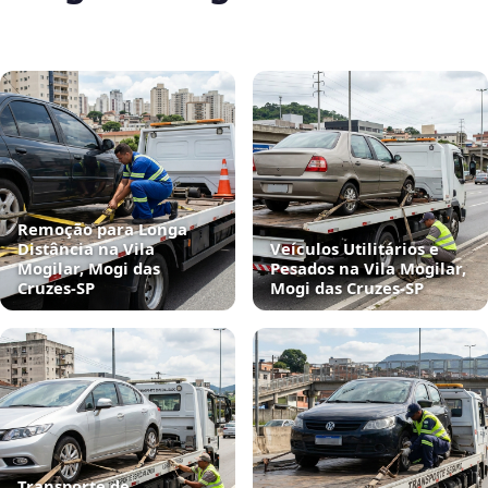
Remoção para Longa
Distância na Vila
Veículos Utilitários e
Mogilar, Mogi das
Pesados na Vila Mogilar,
Cruzes‑SP
Mogi das Cruzes‑SP
Transporte de