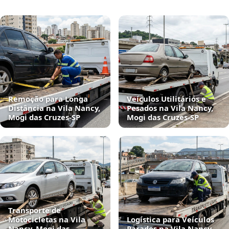
Remoção para Longa
Veículos Utilitários e
Distância na Vila Nancy,
Pesados na Vila Nancy,
Mogi das Cruzes‑SP
Mogi das Cruzes‑SP
Transporte de
Motocicletas na Vila
Logística para Veículos
Nancy, Mogi das
Parados na Vila Nancy,