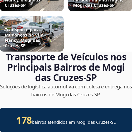
Cruzes‑SP
Mogi das Cruzes‑SP
Transporte para
Mudanças na Vila
Nancy, Mogi das
Cruzes‑SP
Transporte de Veículos nos
Principais Bairros de Mogi
das Cruzes‑SP
Soluções de logística automotiva com coleta e entrega nos
bairros de Mogi das Cruzes‑SP.
178
bairros atendidos em
Mogi das Cruzes
-
SE