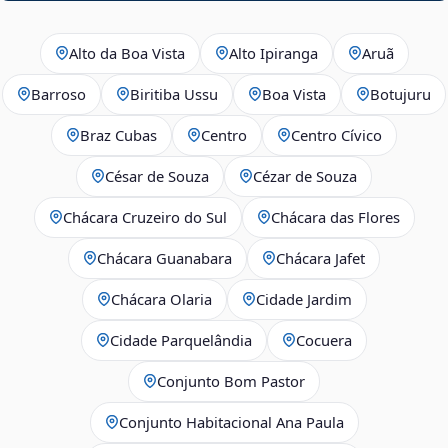
Alto da Boa Vista
Alto Ipiranga
Aruã
Barroso
Biritiba Ussu
Boa Vista
Botujuru
Braz Cubas
Centro
Centro Cívico
César de Souza
Cézar de Souza
Chácara Cruzeiro do Sul
Chácara das Flores
Chácara Guanabara
Chácara Jafet
Chácara Olaria
Cidade Jardim
Cidade Parquelândia
Cocuera
Conjunto Bom Pastor
Conjunto Habitacional Ana Paula