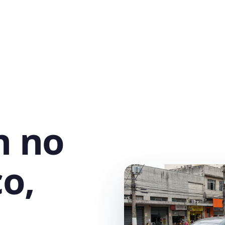
h no
co,