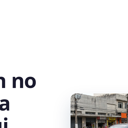
h no
a
i