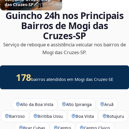
das Cruzes‑SP
Guincho 24h nos Principais
Bairros de Mogi das
Cruzes‑SP
Serviço de reboque e assistência veicular nos bairros de
Mogi das Cruzes‑SP.
178
bairros atendidos em
Mogi das Cruzes
-
SE
Alto da Boa Vista
Alto Ipiranga
Aruã
Barroso
Biritiba Ussu
Boa Vista
Botujuru
Braz Cubas
Centro
Centro Cívico