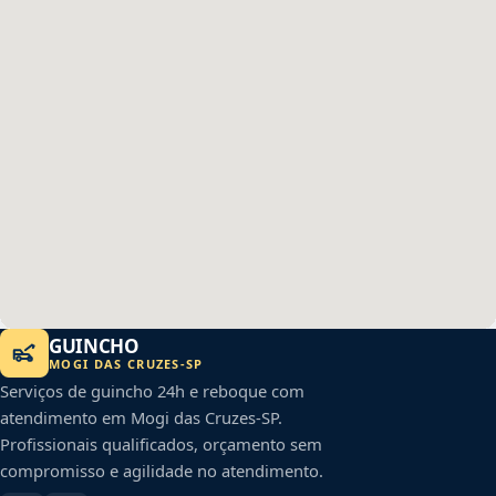
GUINCHO
MOGI DAS CRUZES
-
SP
Serviços de guincho 24h e reboque com
atendimento em
Mogi das Cruzes
-
SP
.
Profissionais qualificados, orçamento sem
compromisso e agilidade no atendimento.