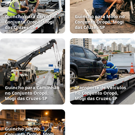
Guincho para Carro no
Guincho para Moto no
Conjunto Oropó, Mogi
Conjunto Oropó, Mogi
das Cruzes‑SP
das Cruzes‑SP
Guincho para Caminhão
Transporte de Veículos
no Conjunto Oropó,
no Conjunto Oropó,
Mogi das Cruzes‑SP
Mogi das Cruzes‑SP
Guincho 24h no
Conjunto Oropó, Mogi