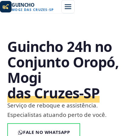
GUINCHO
MOGI DAS CRUZES
-
SP
Guincho 24h no
Conjunto Oropó,
Mogi
das Cruzes‑SP
Serviço de reboque e assistência.
Especialistas atuando perto de você.
FALE NO WHATSAPP