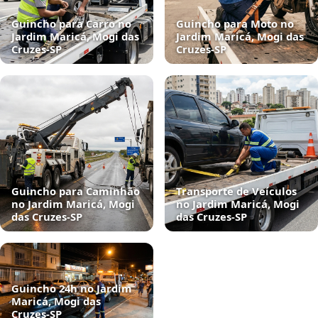
Guincho para Carro no
Guincho para Moto no
Jardim Maricá, Mogi das
Jardim Maricá, Mogi das
Cruzes‑SP
Cruzes‑SP
Guincho para Caminhão
Transporte de Veículos
no Jardim Maricá, Mogi
no Jardim Maricá, Mogi
das Cruzes‑SP
das Cruzes‑SP
Guincho 24h no Jardim
Maricá, Mogi das
Cruzes‑SP