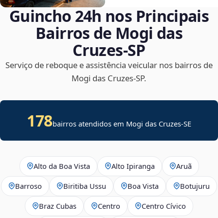
Guincho 24h nos Principais
Bairros de Mogi das
Cruzes‑SP
Serviço de reboque e assistência veicular nos bairros de
Mogi das Cruzes‑SP.
178
bairros atendidos em
Mogi das Cruzes
-
SE
Alto da Boa Vista
Alto Ipiranga
Aruã
Barroso
Biritiba Ussu
Boa Vista
Botujuru
Braz Cubas
Centro
Centro Cívico