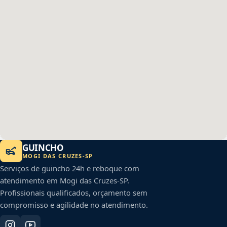
GUINCHO
MOGI DAS CRUZES
-
SP
Serviços de guincho 24h e reboque com
atendimento em
Mogi das Cruzes
-
SP
.
Profissionais qualificados, orçamento sem
compromisso e agilidade no atendimento.