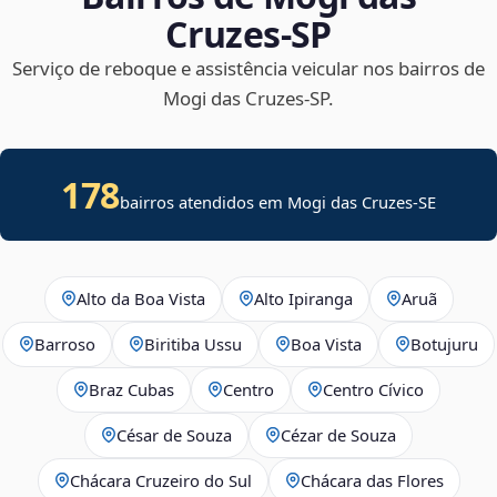
Cruzes‑SP
Serviço de reboque e assistência veicular nos bairros de
Mogi das Cruzes‑SP.
178
bairros atendidos em
Mogi das Cruzes
-
SE
Alto da Boa Vista
Alto Ipiranga
Aruã
Barroso
Biritiba Ussu
Boa Vista
Botujuru
Braz Cubas
Centro
Centro Cívico
César de Souza
Cézar de Souza
Chácara Cruzeiro do Sul
Chácara das Flores