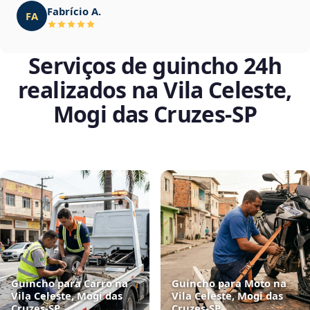
Fabrício A.
FA
Serviços de guincho 24h
realizados na Vila Celeste,
Mogi das Cruzes‑SP
Guincho para Carro na
Guincho para Moto na
Vila Celeste, Mogi das
Vila Celeste, Mogi das
Cruzes‑SP
Cruzes‑SP