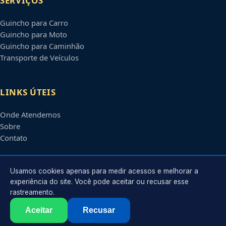
SERVIÇOS
Guincho para Carro
Guincho para Moto
Guincho para Caminhão
Transporte de Veículos
LINKS ÚTEIS
Onde Atendemos
Sobre
Contato
CONTATO
Usamos cookies apenas para medir acessos e melhorar a
experiência do site. Você pode aceitar ou recusar esse
rastreamento.
Atendimento em
Mogi das Cruzes
-
SP
e regiões parceiras
contato@guinchosmogidascruzes.com.br
Aceitar
Recusar
©
2026
Guincho em
Mogi das Cruzes
-
SP
. Todos os direitos reservados.